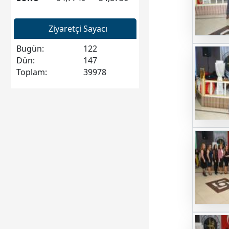
Ziyaretçi Sayacı
Bugün:
122
Dün:
147
Toplam:
39978