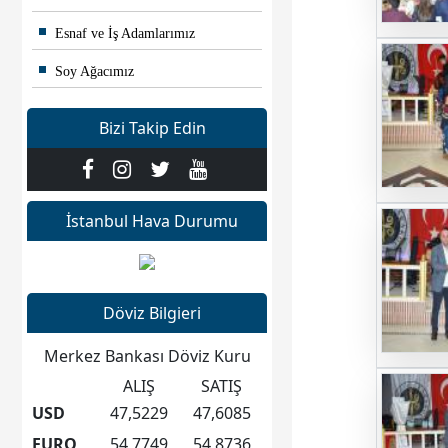
Esnaf ve İş Adamlarımız
Soy Ağacımız
Bizi Takip Edin
İstanbul Hava Durumu
Döviz Bilgieri
Merkez Bankası Döviz Kuru
ALIŞ
SATIŞ
USD
47,5229
47,6085
EURO
54,7749
54,8736