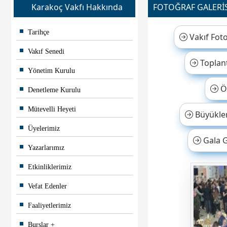
Karakoç Vakfı Hakkında
FOTOĞRAF GALERİS
Tarihçe
Vakıf Foto
Vakıf Senedi
Toplant
Yönetim Kurulu
Öz
Denetleme Kurulu
Mütevelli Heyeti
Büyükler
Üyelerimiz
Gala G
Yazarlarımız
Etkinliklerimiz
Vefat Edenler
Faaliyetlerimiz
Burslar