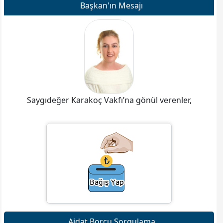
Başkan'ın Mesajı
Saygıdeğer Karakoç Vakfı’na gönül verenler,
Aidat Borcu Sorgulama