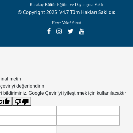
Karakoç Kültür Eğitim ve Dayanışma Vakfı
© Copyright 2025 V4.7 Tüm Hakları Saklıdır.
Hazır Vakıf Sitesi
jinal metin
çeviriyi değerlendirin
i bildiriminiz, Google Çeviri'yi iyileştirmek için kullanılacaktır