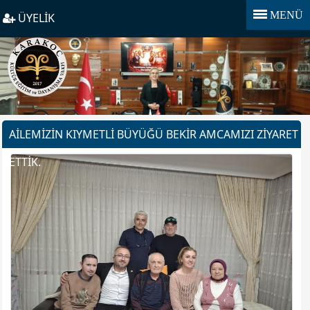
MENÜ
ÜYELİK
AILEMIZIN KIYMETLI BÜYÜĞÜ BEKIR AMCAMIZI ZIYARET
ETTIK.