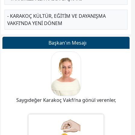
- KARAKOÇ KÜLTÜR, EĞITIM VE DAYANIŞMA
VAKFI’NDA YENI DÖNEM
Başkan'ın Mesajı
Saygıdeğer Karakoç Vakfı’na gönül verenler,