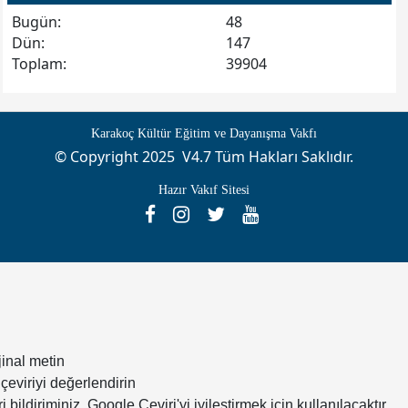
Bugün:
48
Dün:
147
Toplam:
39904
Karakoç Kültür Eğitim ve Dayanışma Vakfı
© Copyright 2025 V4.7 Tüm Hakları Saklıdır.
Hazır Vakıf Sitesi
jinal metin
çeviriyi değerlendirin
i bildiriminiz, Google Çeviri'yi iyileştirmek için kullanılacaktır